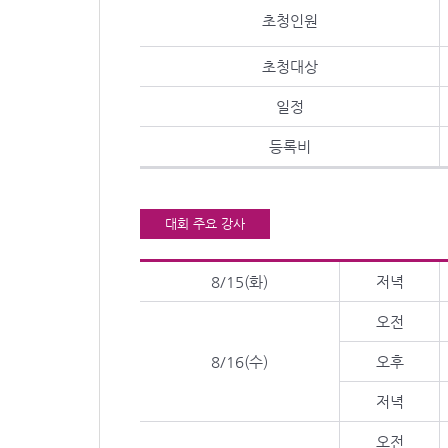
초청인원
초청대상
일정
등록비
대회 주요 강사
8/15(화)
저녁
오전
8/16(수)
오후
저녁
오전