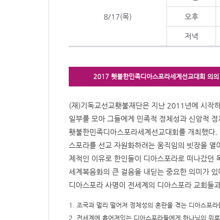
8/17(목)
오후
저녁
2017 횃불한민족디아스포라세계선교대회 의의
(재)기독교선교횃불재단은 지난 2011년에 시작하여
일부를 모아 그들에게 민족적 정체성과 신앙적 정
횃불한민족디아스포라세계선교대회를 개최했다. 
스포라를 선교 자원화하려는 움직임의 빗장을 열어
제적인 이유로 한인들이 디아스포라로 떠나갔던 독
세계복음화의 큰 걸음을 내딛는 중요한 의미가 있다
디아스포라 사명이 전세계의 디아스포라 교회들과 
1. 조국과 멀리 떨어져 정체성의 혼란을 겪는 디아스포라
2. 전세계에 흩어져있는 디아스포라들에게 하나님의 위로