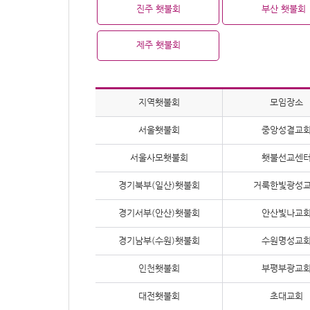
진주 횃불회
부산 횃불회
제주 횃불회
지역횃불회
모임장소
서울횃불회
중앙성결교
서울사모횃불회
횃불선교센
경기북부(일산)횃불회
거룩한빛광성
경기서부(안산)횃불회
안산빛나교
경기남부(수원)횃불회
수원명성교
인천횃불회
부평부광교
대전횃불회
초대교회