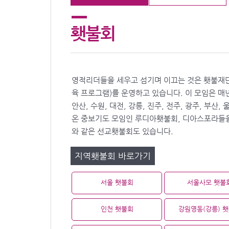
횃불회
영적리더들을 세우고 섬기며 이끄는 것은 횃불재단
육 프로그램)를 운영하고 있습니다. 이 모임은 매
안산, 수원, 대전, 강릉, 진주, 전주, 광주, 부
온 중보기도 모임인 루디아횃불회, 디아스포라들
와 같은 선교횃불회도 있습니다.
지역횃불회 바로가기
서울 횃불회
서울사모 횃불
인천 횃불회
강원영동(강릉) 