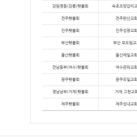
강원영동(강릉)횃불회
속초조양감리
전주횃불회
전주완산교
진주횃불회
진주성광교
부산횃불회
부산 포도원교
울산횃불회
울산제일교
전남동부(여수)횃불회
여수은파교
광주횃불회
광주유일교
경남남부(거제)횃불회
거제 고현교
제주횃불회
제주성내교