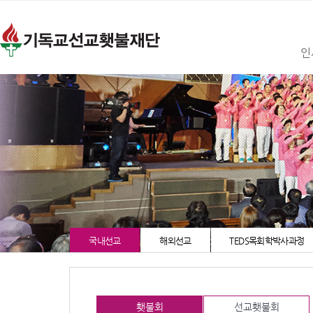
인
국내선교
해외선교
TEDS목회학박사과정
횃불회
선교횃불회