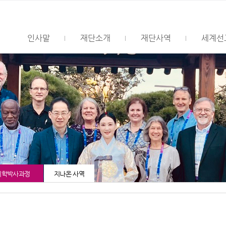
인사말
재단소개
재단사역
세계선
목회학박사과정
지나온 사역