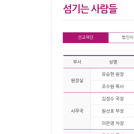
섬기는 사람들
선교재단
법인이
부서
성명
유승현 원장
원장실
조수원 목사
김점수 국장
사무국
원선호 부장
이은영 차장