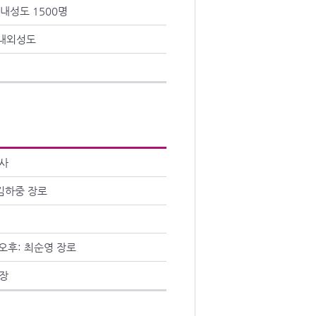
국내성도 1500명
국내외성도
목사
 김하중 장로
/ 오후: 최순영 장로
사장