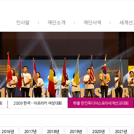
인사말
재단소개
재단사역
세계선
회
2009 한국 - 아프리카 여성대회
횃불 한민족디아스포라세계선교대회
2016년
2017년
2018년
2019년
2020년
2021년