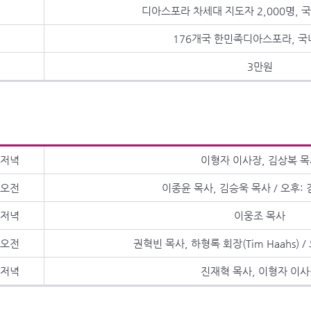
디아스포라 차세대 지도자 2,000명, 
176개국 한민족디아스포라, 
3만원
저녁
이형자 이사장, 김상복 
오전
이종윤 목사, 김승욱 목사 / 오후:
저녁
이웅조 목사
오전
권혁빈 목사, 하형록 회장(Tim Haahs) 
저녁
진재혁 목사, 이형자 이