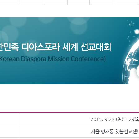
2015. 9.27 (일) ~ 29(
서울 양재동 횃불선교센