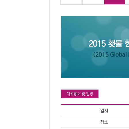
개최장소 및 일정
일시
장소