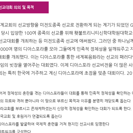
선교대회 의의 및 목적
세계교회의 선교방향을 미전도종족 선교로 전환하게 되는 계기가 되었던 G
은 당시 입양한 100여 종족의 선교를 위해 횃불트리니티신학대학원대학교를
선교대회를 개최하는 등 미전도종족 선교에 애써왔다. 그러던 중 하나님께
 2000여 명의 디아스포라를 모아 그들에게 민족적 정체성을 일깨워주고 
를 개최했다. 이는 디아스포라를 통한 세계복음화라는 선교의 패러다
임의 빗장을 열어주는 대회였다. 이제 디아스포라 선교비전을 더 많은 
대회는 특히 한국에 거주하고 계신 디아스포라에 초점을 맞춘 대회이다. 
 떨어져 정체성의 혼란을 겪는 디아스포라들이 대회를 통해 민족적 정체성을 확인하는 
님의 위로와 격려 뿐아니라 이 땅으로 부르신 목적과 이유를 분명히 깨닫도록 돕는다
포라교회를 부르시고 존재케하셨는지 신앙적 정체성을 확인하는 대회가 되도록 한다.
한국교회 및 후원자가 연결되도록 돕는다
인디아스포라를 발굴하여 국제적 훈련을 거쳐 현지인 선교사로 임명한다
네트워크를 구성한다.