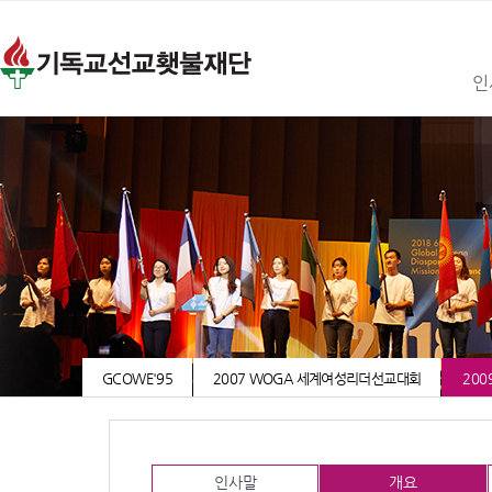
인
GCOWE'95
2007 WOGA 세계여성리더선교대회
200
인사말
개요