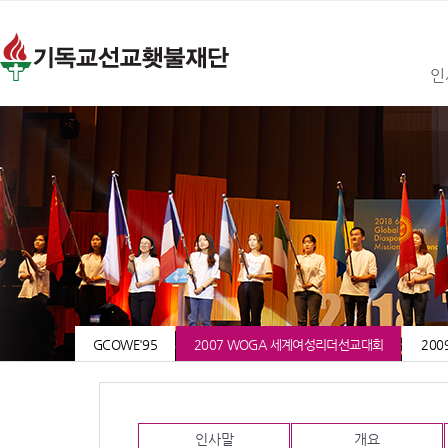
인
GCOWE'95
2007 WOGA 세계여성리더선교대회
200
인사말
개요