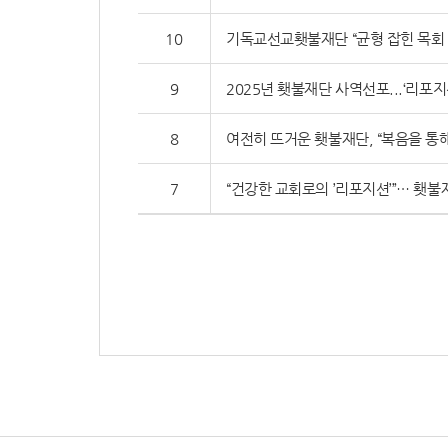
10
기독교선교횃불재단 “균형 잡힌 목회
9
2025년 횃불재단 사역선포...‘리포
8
여전히 뜨거운 횃불재단, “복음을 통해
7
“건강한 교회로의 ’리포지션’”… 횃불재